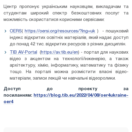
Центр пропонує українським науковцям, викладачам та
студентам широкий спектр безкоштовних послуг та
можливість скористатися корисними сервісами:
OERS
(
https://oersi.org/resources/?lng=uk
) - пошуковий
індекс відкритих освітніх матеріалів, який надає доступ
до понад 42 тис. відкритих ресурсів з різних дисциплін.
TIB AV-Portal
(
https://av.tib.eu/en
) - портал для наукових
відео з акцентом на технології/інженерію, а також
архітектуру, хімію, інформатику, математику та фізику
тощо. На порталі можна розмістити власні відео-
матеріали, записи лекцій чи навчальні відеоролики.
Доступ до проекту за
посиланням:
https://blog.tib.eu/2022/04/08/oer4ukraine-
oer4